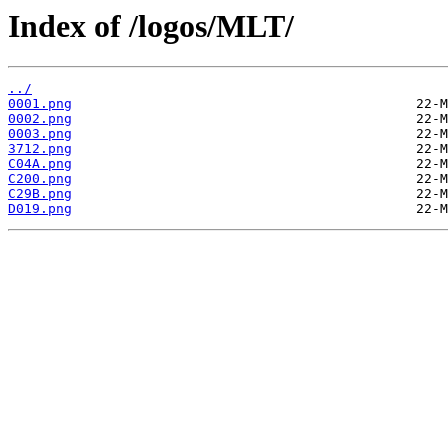
Index of /logos/MLT/
../
0001.png
0002.png
0003.png
3712.png
C04A.png
C200.png
C29B.png
D019.png