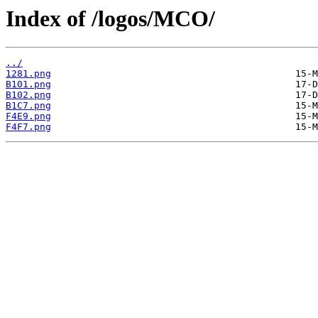
Index of /logos/MCO/
../
1281.png
B101.png
B102.png
B1C7.png
F4E9.png
F4F7.png