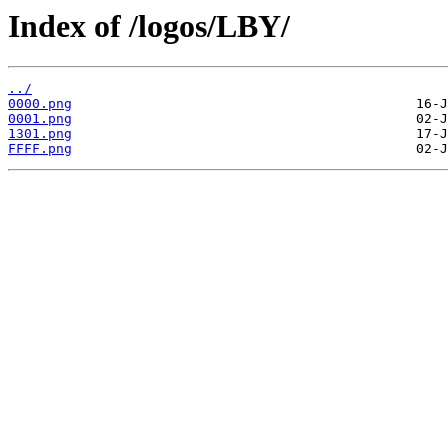
Index of /logos/LBY/
../
0000.png
0001.png
1301.png
FFFF.png