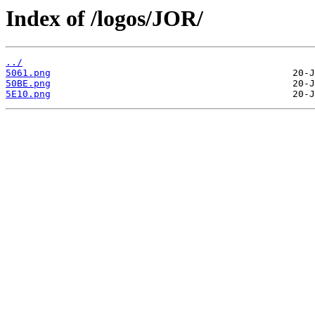
Index of /logos/JOR/
../
5061.png
50BE.png
5E10.png