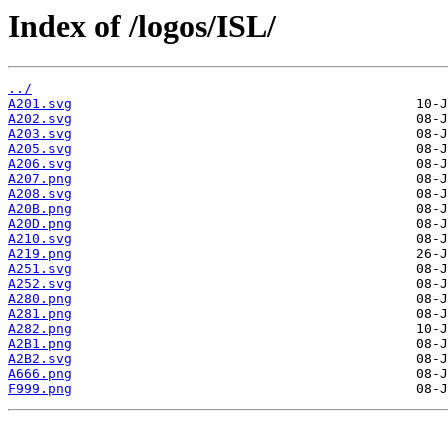
Index of /logos/ISL/
../
A201.svg
A202.svg
A203.svg
A205.svg
A206.svg
A207.png
A208.svg
A20B.png
A20D.png
A210.svg
A219.png
A251.svg
A252.svg
A280.png
A281.png
A282.png
A2B1.png
A2B2.svg
A666.png
F999.png