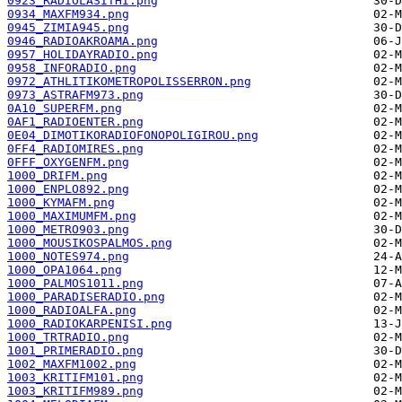
0923_RADIOLASITHI.png
0934_MAXFM934.png
0945_ZIMIA945.png
0946_RADIOAKROAMA.png
0957_HOLIDAYRADIO.png
0958_INFORADIO.png
0972_ATHLITIKOMETROPOLISSERRON.png
0973_ASTRAFM973.png
0A10_SUPERFM.png
0AF1_RADIOENTER.png
0E04_DIMOTIKORADIOFONOPOLIGIROU.png
0FF4_RADIOMIRES.png
0FFF_OXYGENFM.png
1000_DRIFM.png
1000_ENPLO892.png
1000_KYMAFM.png
1000_MAXIMUMFM.png
1000_METRO903.png
1000_MOUSIKOSPALMOS.png
1000_NOTES974.png
1000_OPA1064.png
1000_PALMOS1011.png
1000_PARADISERADIO.png
1000_RADIOALFA.png
1000_RADIOKARPENISI.png
1000_TRTRADIO.png
1001_PRIMERADIO.png
1002_MAXFM1002.png
1003_KRITIFM101.png
1003_KRITIFM989.png