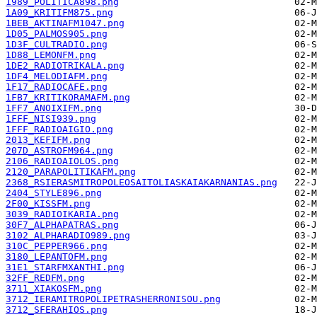
1989_POLITICA898.png
1A09_KRITIFM875.png
1BEB_AKTINAFM1047.png
1D05_PALMOS905.png
1D3F_CULTRADIO.png
1D88_LEMONFM.png
1DE2_RADIOTRIKALA.png
1DF4_MELODIAFM.png
1F17_RADIOCAFE.png
1FB7_KRITIKORAMAFM.png
1FF7_ANOIXIFM.png
1FFF_NISI939.png
1FFF_RADIOAIGIO.png
2013_KEFIFM.png
207D_ASTROFM964.png
2106_RADIOAIOLOS.png
2120_PARAPOLITIKAFM.png
2368_RSIERASMITROPOLEOSAITOLIASKAIAKARNANIAS.png
2404_STYLE896.png
2F00_KISSFM.png
3039_RADIOIKARIA.png
30F7_ALPHAPATRAS.png
3102_ALPHARADIO989.png
310C_PEPPER966.png
3180_LEPANTOFM.png
31E1_STARFMXANTHI.png
32FF_REDFM.png
3711_XIAKOSFM.png
3712_IERAMITROPOLIPETRASHERRONISOU.png
3712_SFERAHIOS.png