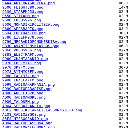
94AA_ANTENNAGREVENA.png
9500_FLIGHT889.png
9530_STARFM953.png
9550_SITIAFM.png
9600_FOCUS996.png
9600_MONADIKIPOLITEIA.png
9660_APPSRADIO.png
969A_LOUTRAKIFM.png
9780_LIVEFM978.png
9790_NEORADIOFONOKERKIRA.png
9830_AVANTIFMSKIATHOS.png
9860_VOLOS986.png
9888_ELECTRAFM.png
9960_CHANIARADIO.png
9970_FOSFMIAK.png
9970_SKYFM.png
9978_RYTHMOSFM.png
9988_EASY972.png
9990_ENALLAXFM.png
9999_RADIOAKARNANIA.png
9999_RADIOPARADISE.png
A000_ANGEL1028.png
A000_RADIOAMORE.png
A000_TALOSFM.png
A06A_SFERAIRAKLIO.png
A0C2_MOUSIKOKANALIELASSONAS1073.png
A103_RADIOZYGOS.png
A5F3_NISSOSRADIO.png
A884_RADIOELASSONA.png
A893_RADIOPALEOHORA.png