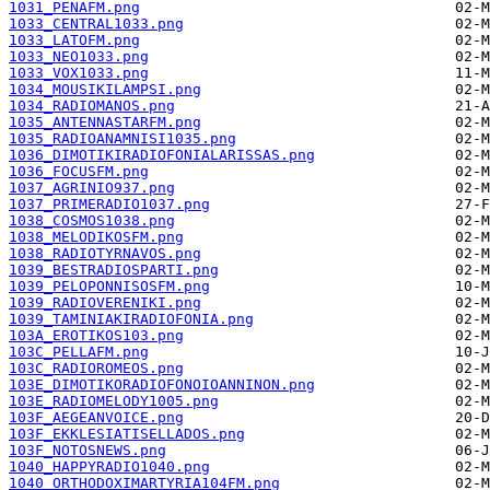
1031_PENAFM.png
1033_CENTRAL1033.png
1033_LATOFM.png
1033_NEO1033.png
1033_VOX1033.png
1034_MOUSIKILAMPSI.png
1034_RADIOMANOS.png
1035_ANTENNASTARFM.png
1035_RADIOANAMNISI1035.png
1036_DIMOTIKIRADIOFONIALARISSAS.png
1036_FOCUSFM.png
1037_AGRINIO937.png
1037_PRIMERADIO1037.png
1038_COSMOS1038.png
1038_MELODIKOSFM.png
1038_RADIOTYRNAVOS.png
1039_BESTRADIOSPARTI.png
1039_PELOPONNISOSFM.png
1039_RADIOVERENIKI.png
1039_TAMINIAKIRADIOFONIA.png
103A_EROTIKOS103.png
103C_PELLAFM.png
103C_RADIOROMEOS.png
103E_DIMOTIKORADIOFONOIOANNINON.png
103E_RADIOMELODY1005.png
103F_AEGEANVOICE.png
103F_EKKLESIATISELLADOS.png
103F_NOTOSNEWS.png
1040_HAPPYRADIO1040.png
1040_ORTHODOXIMARTYRIA104FM.png