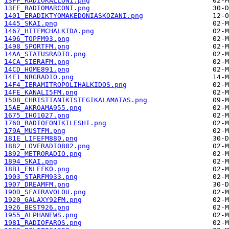
13FF_RADIOKALLONI.png
13FF_RADIOMARCONI.png
1401_ERADIKTYOMAKEDONIASKOZANI.png
1445_SKAI.png
1467_HITFMCHALKIDA.png
1496_TOPFM93.png
1498_SPORTFM.png
14AA_STATUSRADIO.png
14CA_SIERAFM.png
14CD_HOME891.png
14E1_NRGRADIO.png
14F4_IERAMITROPOLIHALKIDOS.png
14FE_KANALI5FM.png
1508_CHRISTIANIKISTEGIKALAMATAS.png
15AE_AKROAMA955.png
1675_IHO1027.png
1760_RADIOFONIKILESHI.png
179A_MUSTFM.png
181E_LIFEFM880.png
1882_LOVERADIO882.png
1892_METRORADIO.png
1894_SKAI.png
18B1_ENLEFKO.png
1903_STARFM933.png
1907_DREAMFM.png
190D_SFAIRAVOLOU.png
1920_GALAXY92FM.png
1926_BEST926.png
1955_ALPHANEWS.png
1981_RADIOFAROS.png