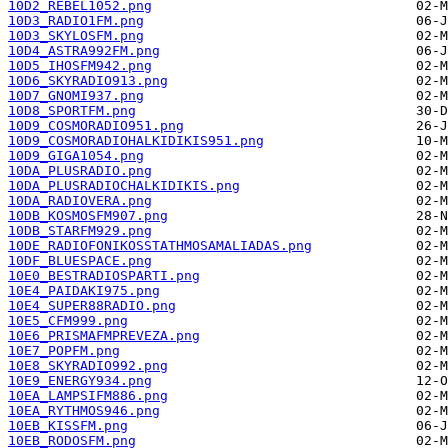
10D2_REBEL1052.png
10D3_RADIO1FM.png
10D3_SKYLOSFM.png
10D4_ASTRA992FM.png
10D5_IHOSFM942.png
10D6_SKYRADIO913.png
10D7_GNOMI937.png
10D8_SPORTFM.png
10D9_COSMORADIO951.png
10D9_COSMORADIOHALKIDIKIS951.png
10D9_GIGA1054.png
10DA_PLUSRADIO.png
10DA_PLUSRADIOCHALKIDIKIS.png
10DA_RADIOVERA.png
10DB_KOSMOSFM907.png
10DB_STARFM929.png
10DE_RADIOFONIKOSSTATHMOSAMALIADAS.png
10DF_BLUESPACE.png
10E0_BESTRADIOSPARTI.png
10E4_PAIDAKI975.png
10E4_SUPER88RADIO.png
10E5_CFM999.png
10E6_PRISMAFMPREVEZA.png
10E7_POPFM.png
10E8_SKYRADIO992.png
10E9_ENERGY934.png
10EA_LAMPSIFM886.png
10EA_RYTHMOS946.png
10EB_KISSFM.png
10EB_RODOSFM.png