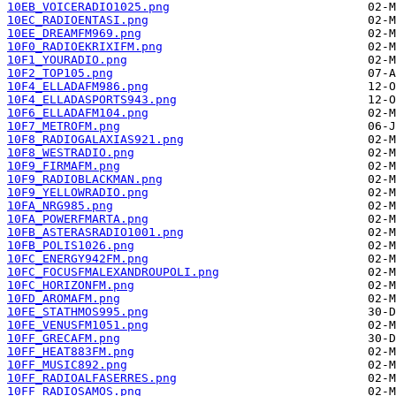
10EB_VOICERADIO1025.png
10EC_RADIOENTASI.png
10EE_DREAMFM969.png
10F0_RADIOEKRIXIFM.png
10F1_YOURADIO.png
10F2_TOP105.png
10F4_ELLADAFM986.png
10F4_ELLADASPORTS943.png
10F6_ELLADAFM104.png
10F7_METROFM.png
10F8_RADIOGALAXIAS921.png
10F8_WESTRADIO.png
10F9_FIRMAFM.png
10F9_RADIOBLACKMAN.png
10F9_YELLOWRADIO.png
10FA_NRG985.png
10FA_POWERFMARTA.png
10FB_ASTERASRADIO1001.png
10FB_POLIS1026.png
10FC_ENERGY942FM.png
10FC_FOCUSFMALEXANDROUPOLI.png
10FC_HORIZONFM.png
10FD_AROMAFM.png
10FE_STATHMOS995.png
10FE_VENUSFM1051.png
10FF_GRECAFM.png
10FF_HEAT883FM.png
10FF_MUSIC892.png
10FF_RADIOALFASERRES.png
10FF_RADIOSAMOS.png