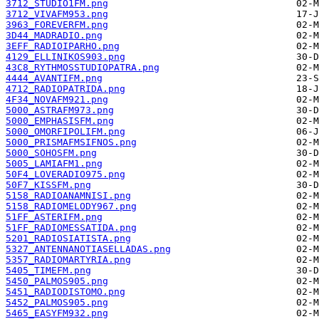
3712_STUDIO1FM.png
3712_VIVAFM953.png
3963_FOREVERFM.png
3D44_MADRADIO.png
3EFF_RADIOIPARHO.png
4129_ELLINIKOS903.png
43C8_RYTHMOSSTUDIOPATRA.png
4444_AVANTIFM.png
4712_RADIOPATRIDA.png
4F34_NOVAFM921.png
5000_ASTRAFM973.png
5000_EMPHASISFM.png
5000_OMORFIPOLIFM.png
5000_PRISMAFMSIFNOS.png
5000_SOHOSFM.png
5005_LAMIAFM1.png
50F4_LOVERADIO975.png
50F7_KISSFM.png
5158_RADIOANAMNISI.png
5158_RADIOMELODY967.png
51FF_ASTERIFM.png
51FF_RADIOMESSATIDA.png
5201_RADIOSIATISTA.png
5327_ANTENNANOTIASELLADAS.png
5357_RADIOMARTYRIA.png
5405_TIMEFM.png
5450_PALMOS905.png
5451_RADIODISTOMO.png
5452_PALMOS905.png
5465_EASYFM932.png