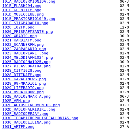
101A_RADIOERMIONIDA.png
101B_FLASH994.png
101C_GLENTIFM.png
101D_MUSICCLUB.png
101E_PRAKTOREIO1049.png
101F_STIGMARADIO.png
1020_102FM.png
1020_PRISMAFMZANTE.png
1020_XRADIO.png
1021_KARDIAFM.png
1022_SCANNERFM.png
1022_ZARPARADIO.png
1023_RADIOPLANET.png
1024_MELODIAFM1024.png
1025_RADIOENA1025.png
1027_PICASSOPATRA.png
1028_CITY1028.png
1028_DITIKAFM.png
1028_KAVALANEWS.png
1029_99FMRADIO1.png
1029_LIFERADIO.png
102A_89RAINBOW.png
102B_RADIOENAARTA.png
102B_VFM.png
102C_AGIOSOIKOUMENIOS.png
102D_RADIOHALKIDIKI.png
102F_RADIODEEJAY.png
1030_IERAMITROPOLIKEFALLONIAS.png
1030_RADIODEILINA.png
1031_ARTFM.png