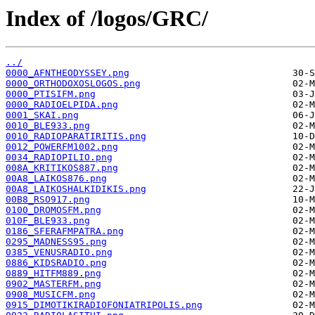
Index of /logos/GRC/
../
0000_AFNTHEODYSSEY.png
0000_ORTHODOXOSLOGOS.png
0000_PTISIFM.png
0000_RADIOELPIDA.png
0001_SKAI.png
0010_BLE933.png
0010_RADIOPARATIRITIS.png
0012_POWERFM1002.png
0034_RADIOPILIO.png
008A_KRITIKOS887.png
00A8_LAIKOS876.png
00A8_LAIKOSHALKIDIKIS.png
00B8_RSO917.png
0100_DROMOSFM.png
010F_BLE933.png
0186_SFERAFMPATRA.png
0295_MADNESS95.png
0385_VENUSRADIO.png
0886_KIDSRADIO.png
0889_HITFM889.png
0902_MASTERFM.png
0908_MUSICFM.png
0915_DIMOTIKIRADIOFONIATRIPOLIS.png