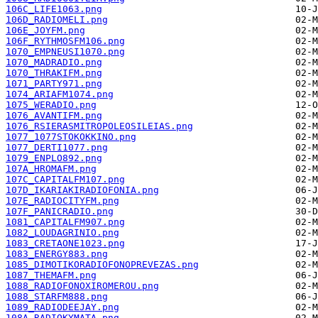
106C_LIFE1063.png
106D_RADIOMELI.png
106E_JOYFM.png
106F_RYTHMOSFM106.png
1070_EMPNEUSI1070.png
1070_MADRADIO.png
1070_THRAKIFM.png
1071_PARTY971.png
1074_ARIAFM1074.png
1075_WERADIO.png
1076_AVANTIFM.png
1076_RSIERASMITROPOLEOSILEIAS.png
1077_1077STOKOKKINO.png
1077_DERTI1077.png
1079_ENPLO892.png
107A_HROMAFM.png
107C_CAPITALFM107.png
107D_IKARIAKIRADIOFONIA.png
107E_RADIOCITYFM.png
107F_PANICRADIO.png
1081_CAPITALFM907.png
1082_LOUDAGRINIO.png
1083_CRETAONE1023.png
1083_ENERGY883.png
1085_DIMOTIKORADIOFONOPREVEZAS.png
1087_THEMAFM.png
1088_RADIOFONOXIROMEROU.png
1088_STARFM888.png
1089_RADIODEEJAY.png
108A_RADIOKYMATA.png