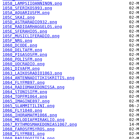
1058_LAMPSIIOANNINON.png
1058_SFERIKOS993.png
105A_AQUARIUSFM.png
105C_SKAI.png
105D_ASTRARADIO932.png
105E_RADIOARHAGGELOS.png
105E_SFERAHIOS.png
105F_MUSICLIFERADIO.png
105F_NRG.png
1060_DCODE.png
1060_DELTAFM.png
1060_PIGASOSFM.png
1060_POLISFM.png
1060_UOCRADIO.png
1061_DIVAFM.png
1063_LAIKOSRADIO1063.png
1064_ANTENNADITIKISKRITIS.png
1064_FLYFM897.png
1064_RADIOMAKEDONISSA.png
1064_STONISIFM.png
1064_TOPFM1064.png
1065_IMAGINE897.png
1065_SLAMMITILINI.png
1066_FLY1040.png
1066_IHORAMAFM1066.png
1066_MELODIAFMIRAKLIO.png
1067_RYTHMOSMAKEDONIAS1067.png
1068_FAROSFMSYROS.png
1068_FLYFM881.png
1068_RADIOGOITEIA.png