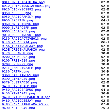
88FF_MYRADIOATHINA.png
8910_EPIKOINONIAFM891.png
8920_DIONYSOS892.png
8950_NRG895.png
8950_RADIOFAMILY.png
8950_SPORTFM.png
8960_MYRADIO896.png
9000_EVRIPOSFM.png
9000_RADIONET.png
9010_PRESSING901.png
9130_RADIOACTIVE913.png
9140_PALACE914.png
915A_IONIANGALAXY.png
915E_ORIGINALRADIO.png
9170_DREAMFM.png
9200_ANEMOS92.png
9200_FRESH929.png
9209_UPFM929.png
921E_LAMPSI923FM.png
9230_ORTFM.png
9360_CANDIANEWS.png
9390_ZIMIA939.png
93C9_JUSTRADIO.png
9410_STYLIDAFM.png
9450_RADIOEPIRUS.png
9450_ZIMIA945.png
9470_RYTHMOSFMAGRINIO.png
9480_RADIODEEJAY.png
948D_KANALI1KALAMATAS.svg
9490_NOTOS949.png