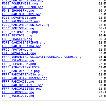
F000_POWERFM932.svg
F000_RADIOMELODY88.png
F048_IHO998FM.png
F105_RADIODIOLKOS.png
F106_NOVAFM106.png
F1AD_PALMOSFM982.png
F20C_RADIOMEGALONISOS.png
F364_IONIONFM.png
F980_RYTHMOS968.png
FA89_BEST973.png
FB89_BRAKEFM.png
FDFE_OAGIOSSPIRIDON.png
FDFF_RADIOKERKIRA.png
FF99_PROTOFM.png
FFAF_NOVAFM921.png
FFFF_IERAMITROPOLIGORTINOSMEGALOPOLEOS.png
FFFF_ISLANDFM.png
FFFF_LEPANTOFM.png
FFFF_PIRAIKIEKKLESIA.png
FFFF_RADIOENERGY.png
FFFF_RADIOEPTANISA.png
FFFF_RADIOKIVOTOS992.png
FFFF_RADIOKOS.png
FFFF_RADIOPOLIS911.png
FFFF_RADIORIZITES.png
FFFF_STOXOSFM.png
FFFF_YOLO1021.png