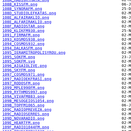
108B_KISSFM.png
108B_SYNORAFM.png
108D_STUDIOLEFKATAS.png
108E_ALFAIRAKLIO.png
108E_ALFARIRAKLIO.png
108F_RADIOSTAR.png
1090_KLIKFM930.png
1091_FIRMAFM.png
1093_KOSMOS938.png
1094_COSMOS932.png
1094_DALKASFM.png
1095_IERAMITROPOLISYROU.png
1095_SOKFM.png
1095_SOKFM.svg
1096_AIGAIOLIVE.png
1096_SKYFM.png
1097_COSMOS971.png
1097_RADIOEKFRASI.png
1097_RODOSFM.png
1099_MPLE990FM.png
1099_RYTHMOS997.png
109A_VIVAFM883.png
109B_MESOGEIOS1054.png
109B_TOPFM1065.png
109C_RADIOPREVEZA.png
109C_RADIOSERRES.png
109D_NOVARADIO.png
109E_HEARTFM.png
109F_RADIO1044FM.png