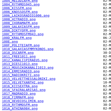
1004_MELODIAFM.png
1004_RYTHMOS945.png
1006_KISSFM.png
1006_KNOSSOSFM.png
1006_LAIKOSRADIO1006.png
1008_HITRADIO.png
1008_IXORAMAFM.png
1009_GALAXIASFM.png
100A_DIKTYOFM.png
100C_RYTHMOSFM943.png
100D_KRALFM.png
100E.png
100F_POLITEIAFM.png
1010_GALAXIASFMMYKONOS.png
1010_OSCARFM.png
1011_FREE1011.png
1012_KANALI1PIRAEUS.png
1013_DIESI1013.png
1013_MOUSIKOKANALI1013.png
1014_ERMISRADIO.png
1015_RADIOKRITI.png
1015_VELVETTHESSALONIKI.png
1015_VELVETXANTHI.png
1016_KIISEXTRA.png
1016_SFAIRALARISAS.png
1017_MADRADIO.png
1018_FIRMAFM.png
1019_OEVDIOSLIMIN.png
1019_RYTHMOSFM.png
101A_ATHINA984.png