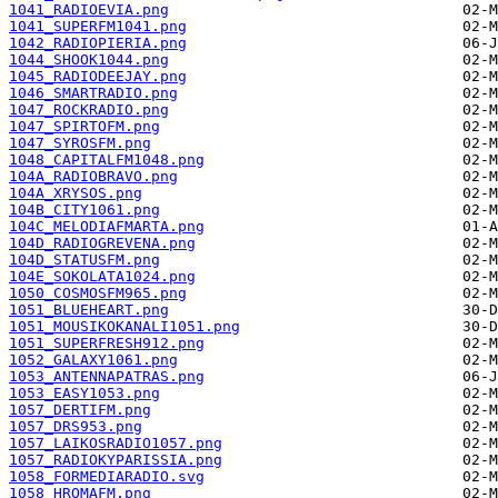
1041_RADIOEVIA.png
1041_SUPERFM1041.png
1042_RADIOPIERIA.png
1044_SHOOK1044.png
1045_RADIODEEJAY.png
1046_SMARTRADIO.png
1047_ROCKRADIO.png
1047_SPIRTOFM.png
1047_SYROSFM.png
1048_CAPITALFM1048.png
104A_RADIOBRAVO.png
104A_XRYSOS.png
104B_CITY1061.png
104C_MELODIAFMARTA.png
104D_RADIOGREVENA.png
104D_STATUSFM.png
104E_SOKOLATA1024.png
1050_COSMOSFM965.png
1051_BLUEHEART.png
1051_MOUSIKOKANALI1051.png
1051_SUPERFRESH912.png
1052_GALAXY1061.png
1053_ANTENNAPATRAS.png
1053_EASY1053.png
1057_DERTIFM.png
1057_DRS953.png
1057_LAIKOSRADIO1057.png
1057_RADIOKYPARISSIA.png
1058_FORMEDIARADIO.svg
1058_HROMAFM.png