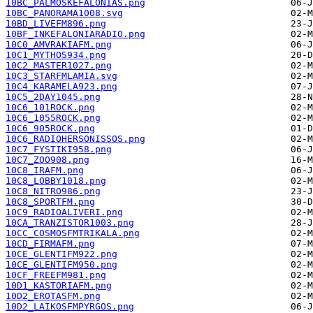
10BC_PALMOSKEFALONIAS.png
10BC_PANORAMA1008.svg
10BD_LIVEFM896.png
10BF_INKEFALONIARADIO.png
10C0_AMVRAKIAFM.png
10C1_MYTHOS934.png
10C2_MASTER1027.png
10C3_STARFMLAMIA.svg
10C4_KARAMELA923.png
10C5_2DAY1045.png
10C6_101ROCK.png
10C6_1055ROCK.png
10C6_905ROCK.png
10C6_RADIOHERSONISSOS.png
10C7_FYSTIKI958.png
10C7_ZOO908.png
10C8_IRAFM.png
10C8_LOBBY1018.png
10C8_NITRO986.png
10C8_SPORTFM.png
10C9_RADIOALIVERI.png
10CA_TRANZISTOR1003.png
10CC_COSMOSFMTRIKALA.png
10CD_FIRMAFM.png
10CE_GLENTIFM922.png
10CE_GLENTIFM950.png
10CF_FREEFM981.png
10D1_KASTORIAFM.png
10D2_EROTASFM.png
10D2_LAIKOSFMPYRGOS.png