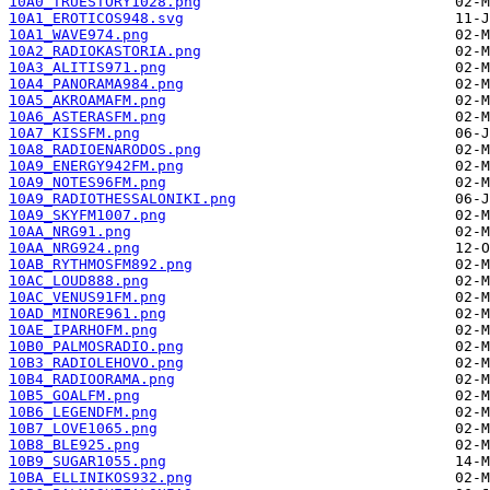
10A0_TRUESTORY1028.png
10A1_EROTICOS948.svg
10A1_WAVE974.png
10A2_RADIOKASTORIA.png
10A3_ALITIS971.png
10A4_PANORAMA984.png
10A5_AKROAMAFM.png
10A6_ASTERASFM.png
10A7_KISSFM.png
10A8_RADIOENARODOS.png
10A9_ENERGY942FM.png
10A9_NOTES96FM.png
10A9_RADIOTHESSALONIKI.png
10A9_SKYFM1007.png
10AA_NRG91.png
10AA_NRG924.png
10AB_RYTHMOSFM892.png
10AC_LOUD888.png
10AC_VENUS91FM.png
10AD_MINORE961.png
10AE_IPARHOFM.png
10B0_PALMOSRADIO.png
10B3_RADIOLEHOVO.png
10B4_RADIOORAMA.png
10B5_GOALFM.png
10B6_LEGENDFM.png
10B7_LOVE1065.png
10B8_BLE925.png
10B9_SUGAR1055.png
10BA_ELLINIKOS932.png