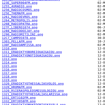
123E_SUPER904FM.png
1255_4URADIO.png
1256_RADIOCOSMOS.png
125E_THEMAFM.png
1261_RADIOEVROS.png
1264_METROPOLIS.png
126B_RADIOPATRA.png
127F_LIBERO1074.png
1288_RADIODEEJAY.png
1290_RADIOMITILINI.png
12C7_CAMPOS978.png
1303_PELLAFM.png
130F_RADIOAMFISSA.png
1310.png
1311_ERADIKTYOBOREIOUAIGAIOU.png
1312_ERADIKTYONOTIOUAIGAIOU.png
1313.png
1314.png
1315.png
1316.png
1317.png
1318.png
1319.png
1320_ERADIKTYOTHESSALIASVOLOS.png
1320_HROMAFM.png
1320_RSIERASPOLEOSMESSOLOGIOU.png
1321_ERADIKTYOTHESSALIASLARISSA.png
1331_ERT3102FM.png
1332_ERT3958FM.png
1334_ERADIKTYOMAKEDONIASKAVALA.png