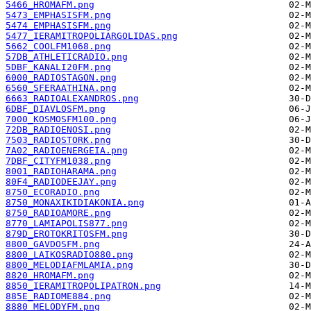
5466_HROMAFM.png
5473_EMPHASISFM.png
5474_EMPHASISFM.png
5477_IERAMITROPOLIARGOLIDAS.png
5662_COOLFM1068.png
57DB_ATHLETICRADIO.png
5DBF_KANALI20FM.png
6000_RADIOSTAGON.png
6560_SFERAATHINA.png
6663_RADIOALEXANDROS.png
6DBF_DIAVLOSFM.png
7000_KOSMOSFM100.png
72DB_RADIOENOSI.png
7503_RADIOSTORK.png
7A02_RADIOENERGEIA.png
7DBF_CITYFM1038.png
8001_RADIOHARAMA.png
80F4_RADIODEEJAY.png
8750_ECORADIO.png
8750_MONAXIKIDIAKONIA.png
8750_RADIOAMORE.png
8770_LAMIAPOLIS877.png
879D_EROTOKRITOSFM.png
8800_GAVDOSFM.png
8800_LAIKOSRADIO880.png
8800_MELODIAFMLAMIA.png
8820_HROMAFM.png
8850_IERAMITROPOLIPATRON.png
885E_RADIOME884.png
8880_MELODYFM.png