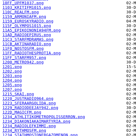
10FF_UPFM1037.png
1103_KRITIFM1015.png
110C_REALFM.png
1159_ARMONIAFM.png
1159_EUROSKYRADIO.png
115F_OLYMPOS1015.png
11A5_EPIKOINONIA94FM.png
11AD_RADIOEPIRUS.png
11C3_STARFMDRAMAS.png
11CB_AKTINARADIO.png
11F0_NOSTOSFM.png
11FF_RADIOTHESPROTIA.png
11FF_STARFM957.png
1200_METRO942.png
1201.png
1202.png
1203.png
1204.png
1205.png
1207.png
1215_SKAI.png
1220_JUSTRADIO964.png
1223_SFERAARGOLIDA.png
1229_RADIODEEJAY942.png
122D_MAGICFM.png
1234_ATHLITIKOMETROPOLISSERRON.png
1234_DIAKONIAKAIMARTYRIA.png
1234_RADIOLEFKIMMI.png
1234_RYTHMOSFM.png
1234_STATHMOSTONERGAZOMENON.png