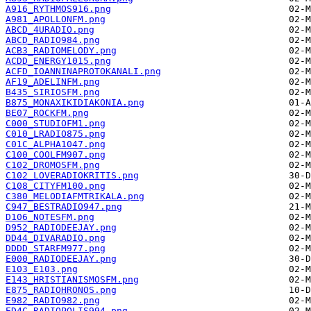
A916_RYTHMOS916.png
A981_APOLLONFM.png
ABCD_4URADIO.png
ABCD_RADIO984.png
ACB3_RADIOMELODY.png
ACDD_ENERGY1015.png
ACFD_IOANNINAPROTOKANALI.png
AF19_ADELINFM.png
B435_SIRIOSFM.png
B875_MONAXIKIDIAKONIA.png
BE07_ROCKFM.png
C000_STUDIOFM1.png
C010_LRADIO875.png
C01C_ALPHA1047.png
C100_COOLFM907.png
C102_DROMOSFM.png
C102_LOVERADIOKRITIS.png
C108_CITYFM100.png
C380_MELODIAFMTRIKALA.png
C947_BESTRADIO947.png
D106_NOTESFM.png
D952_RADIODEEJAY.png
DD44_DIVARADIO.png
DDDD_STARFM977.png
E000_RADIODEEJAY.png
E103_E103.png
E143_HRISTIANISMOSFM.png
E875_RADIOHRONOS.png
E982_RADIO982.png
ED4C_RADIOPOLIS994.png