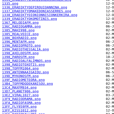
1335.png
1336_ERADIKTYOEPIROUIOANNINA.png
1337_ERADIKTYOMAKEDONIASSERRES.png
1338_ERADIKTYOIONIONNISIONKERKIRA.png
1339_ERADIKTYOKOMOTINIS.png
1367_MELODIAFM.png
136C_RADIOGAMMA.png
1385_MAHI998.png
1385_REALVOICE.png
1386_BOXRADIO.png
1396_MENTAFM.png
1396_RADIOPROTO.png
1396_RADIOTHESSALIA.png
1398_AXELOOSFM.png
1398_PAROSFM.png
1398_RADIOALFALIMNOS.png
1398_RADIOTOXOTIS.png
1398_TOPFM1064.png
1399_ANTENNAAIGAIOU.png
139D_MYKONOSFM.png
139F_RADIOMETEORA.png
13B4_TOPFMDODEKANISOU.png
13C4_MAXFM934.png
13D7_PLANET906.png
13E2_VIRAL1027.png
13F9_RADIODRAMA.png
13FA_RADIOFASMA.png
13FF_FLY959FM.png
13FF_KISS1012.png