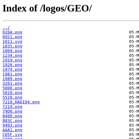
Index of /logos/GEO/
../
026A.png
0951.png
1011.svg
1035.png
1069.png
1234.png
1919.png
1926.png
1974.png
1981.png
1989.png
3201.png
5000.png
5010.png
5510.png
7210_RADIO4.png
7219.png
79D0.png
8400.png
883C.png
9403.png
AAA1.png
C05F.svg