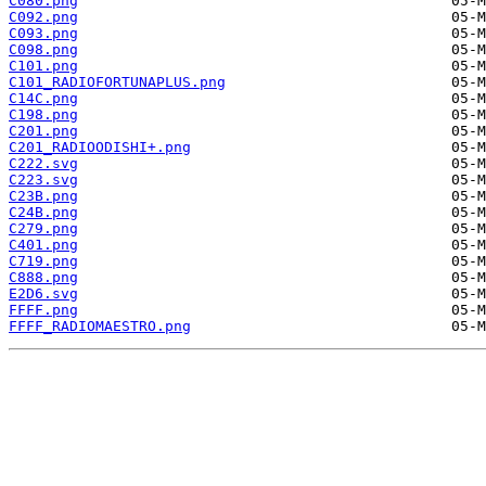
C080.png
C092.png
C093.png
C098.png
C101.png
C101_RADIOFORTUNAPLUS.png
C14C.png
C198.png
C201.png
C201_RADIOODISHI+.png
C222.svg
C223.svg
C23B.png
C24B.png
C279.png
C401.png
C719.png
C888.png
E2D6.svg
FFFF.png
FFFF_RADIOMAESTRO.png