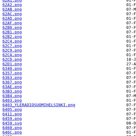
62A1.png
62A2.png
62AB.png
62AC.png
62AD.png
62AF.png
62B0.png
62B1.png
62B2.png
62C4.png
62C7.png
62C9.png
62CA.png
62CD.png
62D1.png
6340.png
6357.png
6363.png
6367.png
63AE.png
63B3.png
63B4.png
6403.png
6403_YLERADIOSUOMIHELSINKI.png
6405.png
6411.png
6459.png
6459.svg
6460.png
646C.png