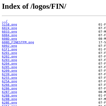
Index of /logos/FIN/
../
5158.png
6024.png
6033.png
6084.png
608D.png
608D_FINESTFM.png
6092.png
61F1.png
6201.png
6202.png
6203.png
6204.png
6205.png
6209.png
6239.png
6255.png
625A.png
6266.png
6286.png
6287.png
6288.png
628B.png
628E.png