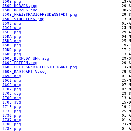
1509.png
150D_HORADS.jpg
150D_HORADS.png
150E_FREIESRADIOFREUDENSTADT.png
150E_STHORFUNK.png
1598.png
15C1.png
15CE.png
15DA.png
15DB.png
15DC.png
15DD.png
1609.png
160B_BERMUDAFUNK.svg
160B_FREEFM.svg
160B_FREIESRADIOFURSTUTTGART.png
160B_RADIOAKTIV.svg
1698.png
16C1.png
16CE.png
1702.png
1702.svg
1709.png
170B.svg
171E.png
1735.png
1736.png
1737.png
178D.png
178F.png