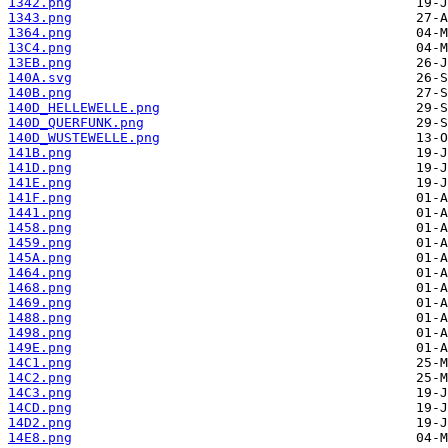
1342.png
1343.png
1364.png
13C4.png
13EB.png
140A.svg
140B.png
140D_HELLEWELLE.png
140D_QUERFUNK.png
140D_WUSTEWELLE.png
141B.png
141D.png
141E.png
141F.png
1441.png
1458.png
1459.png
145A.png
1464.png
1468.png
1469.png
1488.png
1498.png
149E.png
14C1.png
14C2.png
14C3.png
14CD.png
14D2.png
14E8.png