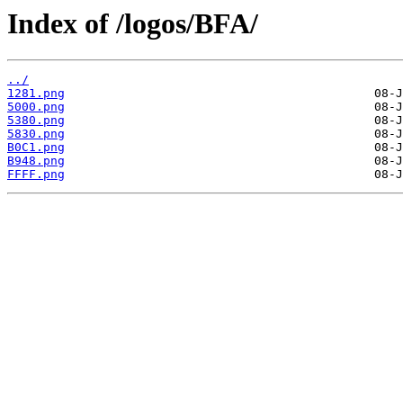
Index of /logos/BFA/
../
1281.png
5000.png
5380.png
5830.png
B0C1.png
B948.png
FFFF.png