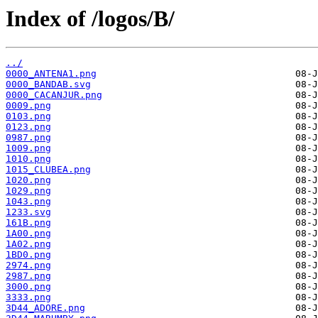
Index of /logos/B/
../
0000_ANTENA1.png
0000_BANDAB.svg
0000_CACANJUR.png
0009.png
0103.png
0123.png
0987.png
1009.png
1010.png
1015_CLUBEA.png
1020.png
1029.png
1043.png
1233.svg
161B.png
1A00.png
1A02.png
1BD0.png
2974.png
2987.png
3000.png
3333.png
3D44_ADORE.png