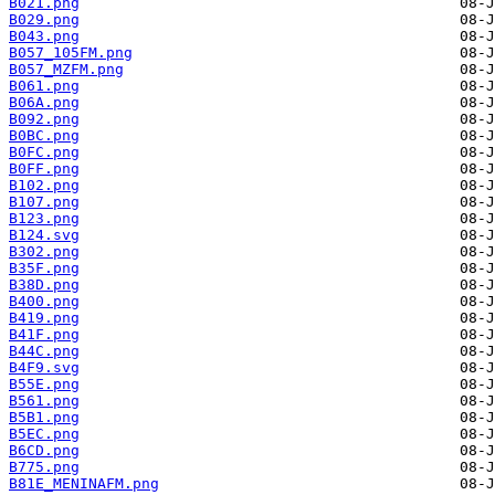
B021.png
B029.png
B043.png
B057_105FM.png
B057_MZFM.png
B061.png
B06A.png
B092.png
B0BC.png
B0FC.png
B0FF.png
B102.png
B107.png
B123.png
B124.svg
B302.png
B35F.png
B38D.png
B400.png
B419.png
B41F.png
B44C.png
B4F9.svg
B55E.png
B561.png
B5B1.png
B5EC.png
B6CD.png
B775.png
B81E_MENINAFM.png