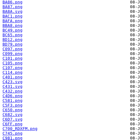
BA86.png
BA87.png
BA8A.svg
BAC1.png
BAFA.png
BBA8.png
BC49.png
BC65.png
BD12.png
BD79.png
C097.png
C099.png
C101.png
C105.png
C107.png
C114.png
C401.png
C423.svg
C431.svg
C432.png
C4D6.png
C581.png
C5F3.png
C650.png
C682.svg
C6D7.svg
C6FF.png
C700_RDXFM.png
C745.png
C981.png