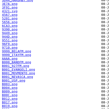
3D44_MARUMBY.png
3E7A.png
3F91.png
4321.svg
4567.png
5201.png
5656.png
6CA3.png
9390.png
9449.png
944D.png
9551.png
96F9.png
9710.png
9999_BELAFM.png
9999_ITAYFM.png
AAAA.png
B000_BANDFM.png
B001_927FM.png
B001_EVANGELI.png
B001_MOVMENTO.png
B001_NEVASCA.png
B001_USP.png
B003.png
B004.png
B009.png
B00C.png
B012.png
B017.png
B019.png