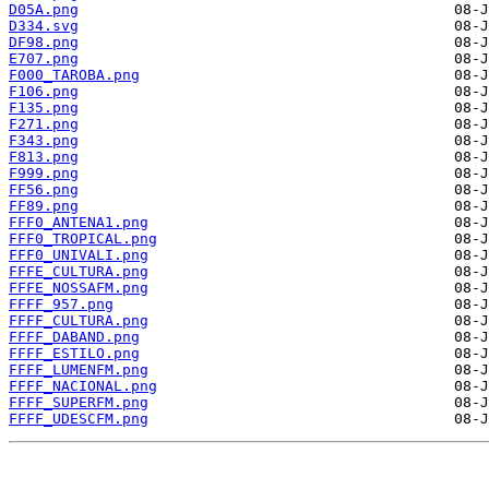
D05A.png
D334.svg
DF98.png
E707.png
F000_TAROBA.png
F106.png
F135.png
F271.png
F343.png
F813.png
F999.png
FF56.png
FF89.png
FFF0_ANTENA1.png
FFF0_TROPICAL.png
FFF0_UNIVALI.png
FFFE_CULTURA.png
FFFE_NOSSAFM.png
FFFF_957.png
FFFF_CULTURA.png
FFFF_DABAND.png
FFFF_ESTILO.png
FFFF_LUMENFM.png
FFFF_NACIONAL.png
FFFF_SUPERFM.png
FFFF_UDESCFM.png