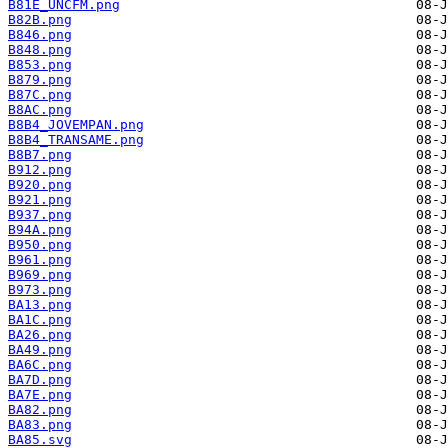
B81E_UNCFM.png
B82B.png
B846.png
B848.png
B853.png
B879.png
B87C.png
B8AC.png
B8B4_JOVEMPAN.png
B8B4_TRANSAME.png
B8B7.png
B912.png
B920.png
B921.png
B937.png
B94A.png
B950.png
B961.png
B969.png
B973.png
BA13.png
BA1C.png
BA26.png
BA49.png
BA6C.png
BA7D.png
BA7E.png
BA82.png
BA83.png
BA85.svg