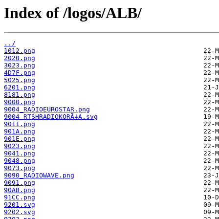
Index of /logos/ALB/
../
1012.png
2020.png
3023.png
4D7F.png
5025.png
6201.png
8181.png
9000.png
9004_RADIOEUROSTAR.png
9004_RTSHRADIOKORÃ‡A.svg
9011.png
901A.png
901E.png
9023.png
9041.png
9048.png
9073.png
9090_RADIOWAVE.png
9091.png
90AB.png
91CC.png
9201.svg
9202.svg