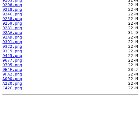
9203.png
9206.png
9218.png
924C.png
9258.png
9259.png
9281.png
92AA.png
92AD.png
9391.png
93C2.png
93C5.png
9425.png
9677.png
9795.png
9E4F.png
9FA2.png
A000.png
A220.png
C42C.png